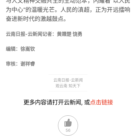
与人文精神交融共生的生动范本，闪耀着“以人民
为中心”的温暖光芒。人民的滇超，正为开远擂响
奋进新时代的激越鼓点。
云南日报-云新闻记者：黄翘楚 饶勇
编辑：徐嵩钦
审核：谢祥睿
云南日报-云新闻
观云南 知天下
更多内容请打开云新闻, 或
点击链接
56