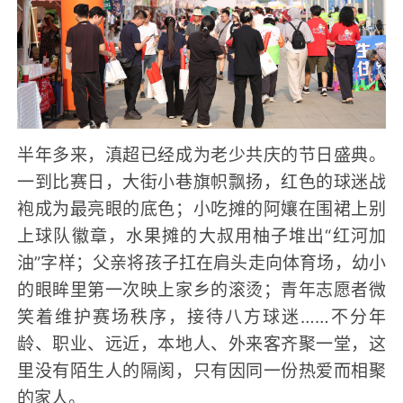
半年多来，滇超已经成为老少共庆的节日盛典。
一到比赛日，大街小巷旗帜飘扬，红色的球迷战
袍成为最亮眼的底色；小吃摊的阿孃在围裙上别
上球队徽章，水果摊的大叔用柚子堆出“红河加
油”字样；父亲将孩子扛在肩头走向体育场，幼小
的眼眸里第一次映上家乡的滚烫；青年志愿者微
笑着维护赛场秩序，接待八方球迷……不分年
龄、职业、远近，本地人、外来客齐聚一堂，这
里没有陌生人的隔阂，只有因同一份热爱而相聚
的家人。