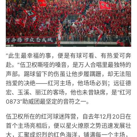
“此生最幸福的事，便是有球可看、有热爱可奔
赴。”伍卫权嘶哑的嗓音，是万人合唱里最独特的
声部。踢球留下的伤虽让他步履蹒跚，却无法阻
挡爱的决绝——红河主场，他场场必到；远征德
宏、玉溪、丽江的客场，他也未曾缺席，是“红河
0873”助威团最坚定的音符之一。
伍卫权所在的红河球迷阵营，自去年12月20日在
首个主场亮相后，便以星火燎原之势迅速发展壮
大，汇聚成炽烈的红色海洋，铺满每一个主场，