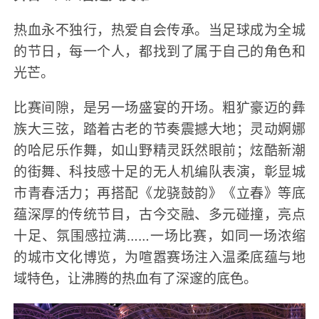
热血永不独行，热爱自会传承。当足球成为全城
的节日，每一个人，都找到了属于自己的角色和
光芒。
比赛间隙，是另一场盛宴的开场。粗犷豪迈的彝
族大三弦，踏着古老的节奏震撼大地；灵动婀娜
的哈尼乐作舞，如山野精灵跃然眼前；炫酷新潮
的街舞、科技感十足的无人机编队表演，彰显城
市青春活力；再搭配《龙骁鼓韵》《立春》等底
蕴深厚的传统节目，古今交融、多元碰撞，亮点
十足、氛围感拉满……一场比赛，如同一场浓缩
的城市文化博览，为喧嚣赛场注入温柔底蕴与地
域特色，让沸腾的热血有了深邃的底色。