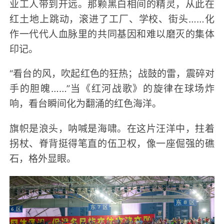
业工人带到开远。那颗黑白相间的精灵，从此在
红土地上跳动，滚进了工厂、学校、街头……化
作一代代人血脉里的共同基因和难以磨灭的集体
印记。
“看台的风，吹起红色的狂热；战鼓的雷，震碎对
手的胆魄……”当《红河战歌》的旋律在球场炸
响，看台瞬间化为翻涌的红色海洋。
旗帜是浪头，呐喊是海啸。在这片汪洋中，拄着
拐杖、脊背挺得笔直的伍卫权，像一座倔强的礁
石，格外显眼。