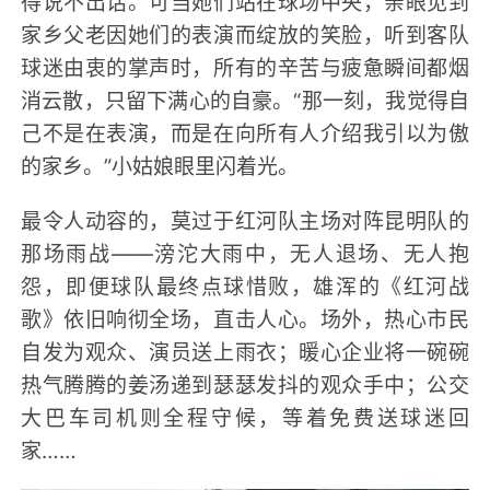
得说不出话。可当她们站在球场中央，亲眼见到
家乡父老因她们的表演而绽放的笑脸，听到客队
球迷由衷的掌声时，所有的辛苦与疲惫瞬间都烟
消云散，只留下满心的自豪。“那一刻，我觉得自
己不是在表演，而是在向所有人介绍我引以为傲
的家乡。”小姑娘眼里闪着光。
最令人动容的，莫过于红河队主场对阵昆明队的
那场雨战——滂沱大雨中，无人退场、无人抱
怨，即便球队最终点球惜败，雄浑的《红河战
歌》依旧响彻全场，直击人心。场外，热心市民
自发为观众、演员送上雨衣；暖心企业将一碗碗
热气腾腾的姜汤递到瑟瑟发抖的观众手中；公交
大巴车司机则全程守候，等着免费送球迷回
家……