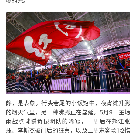
寥的光。
静，是表象。街头巷尾的小饭馆中，夜宵摊升腾
的烟火气里，另一种沸腾正在蔓延。5月9日主场
雨战点球憾负昆明队的唏嘘，一周后在怒江张
珏、李斯杰破门后的狂喜，以及上周末客场1:2惜