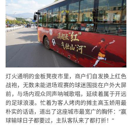
灯火通明的金板凳夜市里，商户们自发换上红色
战袍，无数未能进场观赛的球迷围拢在户外大屏
前，与场内观众同声呐喊歌唱，延续着属于开远
的足球浪漫。忙着为客人烤肉的摊主高玉娇用最
朴实的话语，道出了这座城市最宽广的胸怀：“赢
球输球日子都要过，主队客队来了都打折！”