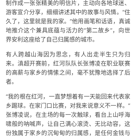
制作成一张张精美的明信片，主动向各地球迷、
游客宣介分享，细细讲述其中的故事与风情。“住
久了，这里就是我的家。”他用画笔和话语，真诚
地推介这个兼具底蕴与活力的“第二故乡”，向世
界安利这座给了自己归属感的城市。
有人跨越山海因为思念，有人出走半生只为归
来。滇超开赛前，红河队队长张博凌在职业联赛
的高薪与家乡的情愫之间，毫不犹豫地选择了后
者。
“我的根在红河，一直梦想着有一天能回来代表家
乡踢球。在家门口比赛，对我来说意义不一样。”
张博凌说，在主场的每一次触球，看台上山呼海
啸般的呐喊声，让自己满心滚烫、无比动容，这
份独属于家乡的沉甸甸的归属感，是任何金钱与