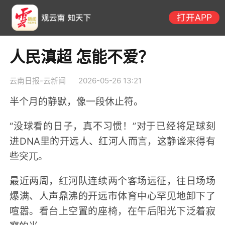
打开APP
人民滇超 怎能不爱？
云南日报-云新闻
2026-05-26 13:21
半个月的静默，像一段休止符。
“没球看的日子，真不习惯！”对于已经将足球刻
进DNA里的开远人、红河人而言，这静谧来得有
些突兀。
最近两周，红河队连续两个客场远征，往日场场
爆满、人声鼎沸的开远市体育中心罕见地卸下了
喧嚣。看台上空置的座椅，在午后阳光下泛着寂