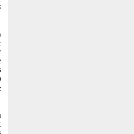
能
破
主
完
受
量
电
余
项
式
万