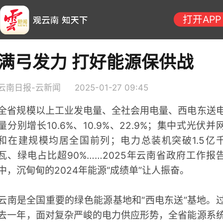
打开APP
满弓发力 打好能源保供战
云南日报-云新闻
2025-01-27 09:45
全省规模以上工业发电量、全社会用电量、西电东送
量分别增长10.6%、10.9%、22.9%；集中式光伏并
和在建规模均居全国前列；电力总装机突破1.5亿
瓦、绿电占比超90%……2025年云南省政府工作报
中，沉甸甸的2024年能源“成绩单”让人振奋。
云南是全国重要的绿色能源基地和“西电东送”基地。
去一年，面对复杂严峻的电力供应形势，全省能源系