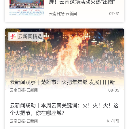
屏！云南这场活动火热“出圈”
云南日报-云新闻
07-31
云新闻精选
云新闻观察｜楚雄市：火把年年燃 发展日日新
云南日报-云新闻
08-05
云新闻联动丨本周云南关键词：火！火！火！这
个火把节，你在哪座城？
云南日报-云新闻
1小时前