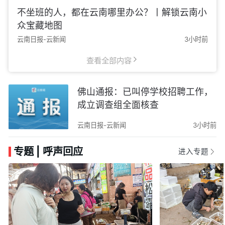
不坐班的人，都在云南哪里办公？丨解锁云南小
众宝藏地图
云南日报-云新闻
3小时前
查看全部内容
佛山通报：已叫停学校招聘工作，
成立调查组全面核查
云南日报-云新闻
3小时前
专题 | 呼声回应
进入专题