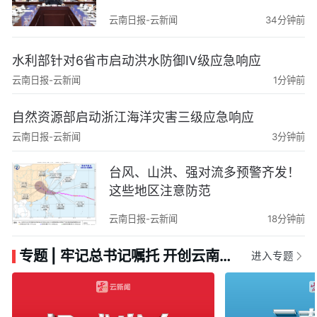
持并讲话
云南日报-云新闻
34分钟前
水利部针对6省市启动洪水防御Ⅳ级应急响应
云南日报-云新闻
1分钟前
自然资源部启动浙江海洋灾害三级应急响应
云南日报-云新闻
3分钟前
台风、山洪、强对流多预警齐发！
这些地区注意防范
云南日报-云新闻
18分钟前
专题 | 牢记总书记嘱托 开创云南发展新局面
进入专题