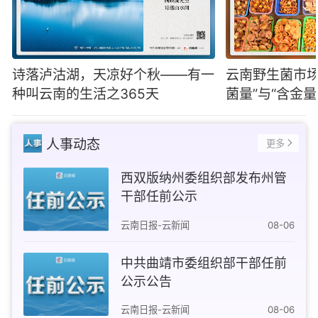
诗落泸沽湖，天凉好个秋——有一
云南野生菌市场N
种叫云南的生活之365天
菌量”与“含金
一种叫云南的生
人事动态
更多
西双版纳州委组织部发布州管
干部任前公示
云南日报-云新闻
08-06
中共曲靖市委组织部干部任前
公示公告
云南日报-云新闻
08-06