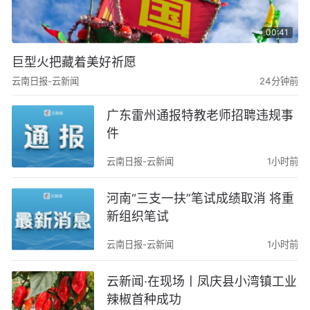
00:41
巨型火把藏着美好祈愿
云南日报-云新闻
24分钟前
广东雷州通报特教老师招聘违规事
件
​云南日报-云新闻
1小时前
河南“三支一扶”笔试成绩取消 将重
新组织笔试
云南日报-云新闻
1小时前
云新闻·在现场丨凤庆县小湾镇工业
辣椒首种成功