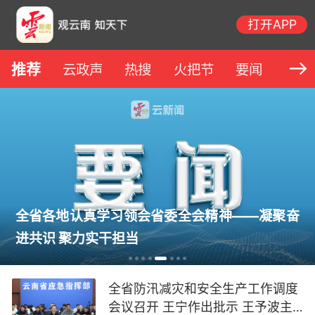
打开APP
推荐
云政声
热搜
火把节
要闻
州市
全省各地认真学习领会省委全会精神——凝聚奋
进共识 聚力实干担当
全省防汛减灾和安全生产工作调度
会议召开 王宁作出批示 王予波主